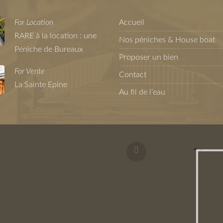
For Location
Accueil
RARE à la location : une
Nos péniches & House boat
Péniche de Bureaux
Proposer un bien
For Vente
Contact
La Sainte Epine
Au fil de l’eau