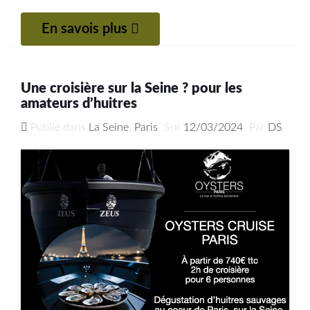
En savois plus
Une croisière sur la Seine ? pour les
amateurs d’huitres
Publié dans
La Seine
,
Paris
Sur
12/03/2024
Par
DS