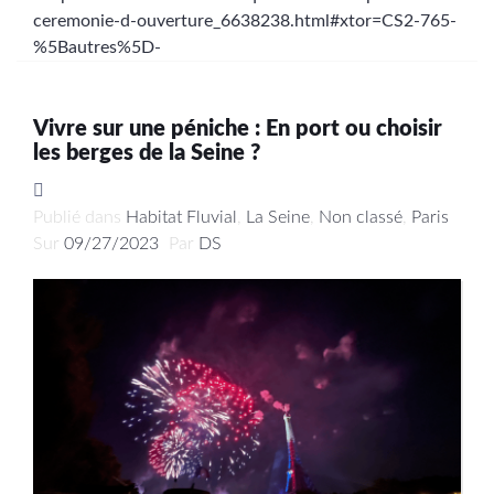
ceremonie-d-ouverture_6638238.html#xtor=CS2-765-
%5Bautres%5D-
Vivre sur une péniche : En port ou choisir
les berges de la Seine ?
Publié dans
Habitat Fluvial
,
La Seine
,
Non classé
,
Paris
Sur
09/27/2023
Par
DS