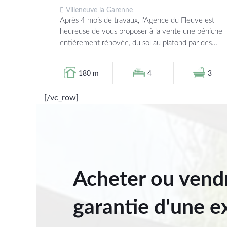
de Seine
Villeneuve la Garenne
Après 4 mois de travaux, l'Agence du Fleuve est
heureuse de vous proposer à la vente une péniche
entièrement rénovée, du sol au plafond par des
professionnels spécialisés. (Plomberie, parquets
chêne massif,...
180 m
4
3
[/vc_row]
Acheter ou vendr
garantie d'une ex