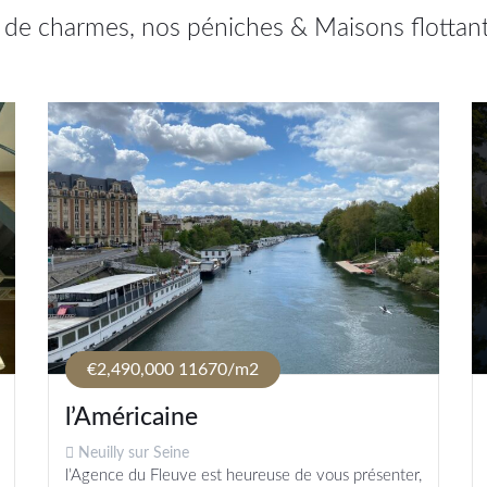
 de charmes, nos péniches & Maisons flottan
€2,490,000
11670/m2
l’Américaine
Neuilly sur Seine
l’Agence du Fleuve est heureuse de vous présenter,