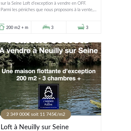
sur la Seine Loft d’exception à vendre en OFF.
Parmi les péniches que nous proposons à la vente,
certaines ne sont...
200 m2 + m
3
3
2 349 000€ soit 11 745€/m2
Loft à Neuilly sur Seine