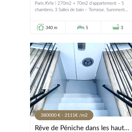
Paris XVIe ! 270m2 + 70m2 d’appartement – 5
chambres, 3 Salles de bain – Terrasse. Surement
une des très belle péniches à...
340 m
5
3
380000 € - 2111€ /m2
Rêve de Péniche dans les hauts