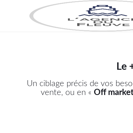
l'Agence
du
Fleuve
Le 
Un ciblage précis de vos beso
vente, ou en «
Off marke