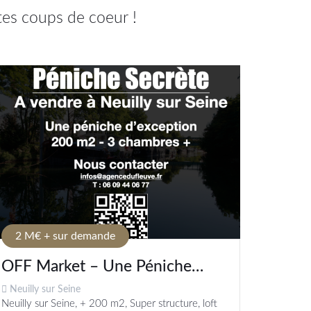
tes coups de coeur !
2 M€ + sur demande
OFF Market – Une Péniche
d’exception à Neuilly sur Seine
Neuilly sur Seine
Neuilly sur Seine, + 200 m2, Super structure, loft