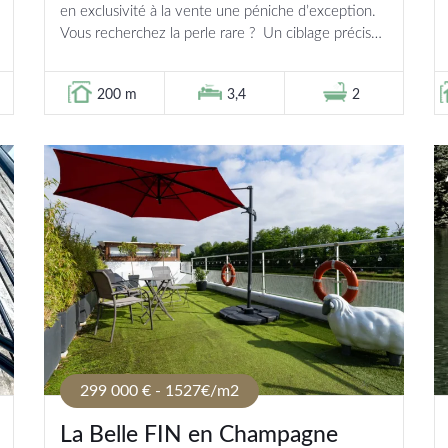
en exclusivité à la vente une péniche d’exception.
Vous recherchez la perle rare ? Un ciblage précis
de vos besoins et envies,...
200 m
3,4
2
299 000 € - 1527€/m2
La Belle FIN en Champagne