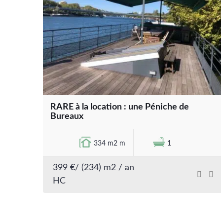
RARE à la location : une Péniche de
Bureaux
334 m2 m
1
399 €/ (234) m2 / an
HC