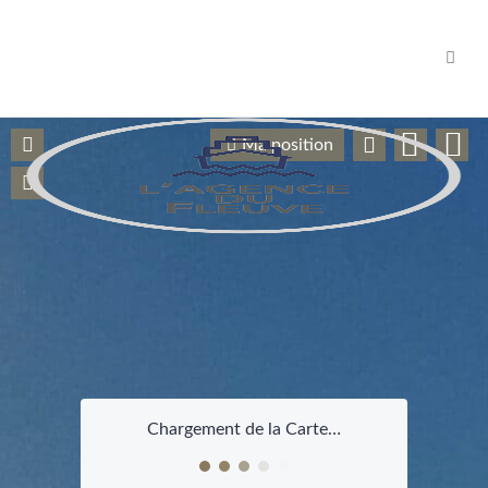
Navig
Ma position
Chargement de la Carte…