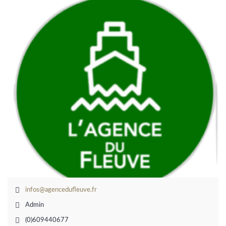
infos@agencedufleuve.fr
Admin
(0)609440677