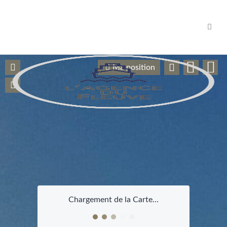
Navig
Ma position
Chargement de la Carte…