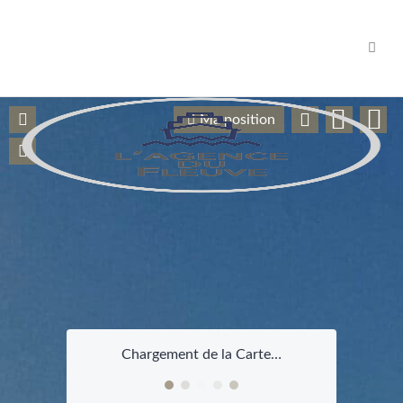
Navig
Ma position
Chargement de la Carte…