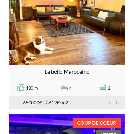
La belle Marocaine
180 m
4
2
650000€ - 3612€/m2
COUP DE COEUR