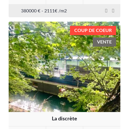
380000 € - 2111€ /m2
COUP DE COEUR
VENTE
La discrète