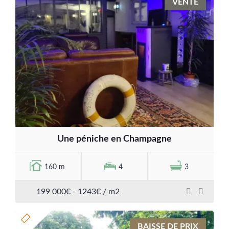
VENTE
Une péniche en Champagne
160 m
4
3
199 000€ - 1243€ / m2
BAISSE DE PRIX