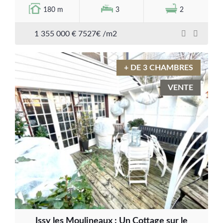
180 m
3
2
1 355 000 € 7527€ /m2
+ DE 3 CHAMBRES
VENTE
Issy les Moulineaux : Un Cottage sur le