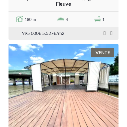
Fleuve
180 m
4
1
995 000€ 5.527€/m2
VENTE