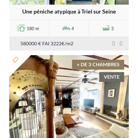
Une péniche atypique à Triel sur Seine
180 m
4
3
580000 € FAI 3222€/m2
+ DE 3 CHAMBRES
VENTE