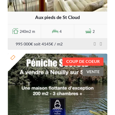
Aux pieds de St Cloud
240m2 m
4
2
995 000€ soit 4145€ / m2
COUP DE COEUR
VENTE