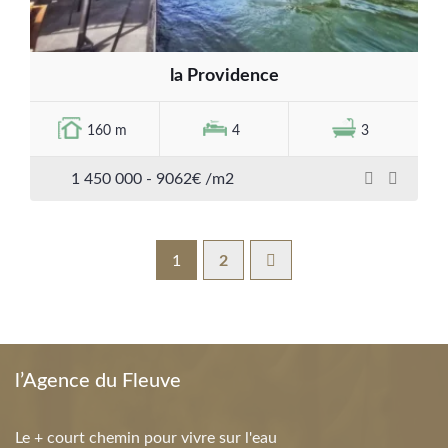
la Providence
160 m
4
3
1 450 000 - 9062€ /m2
1
2
l’Agence du Fleuve
Le + court chemin pour vivre sur l'eau