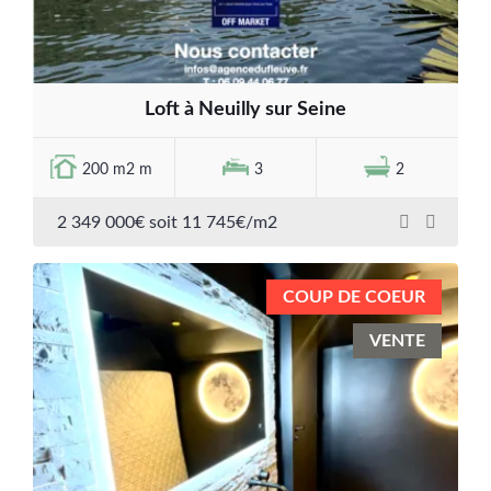
Loft à Neuilly sur Seine
200 m2 m
3
2
2 349 000€ soit 11 745€/m2
COUP DE COEUR
VENTE