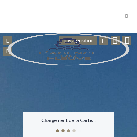
Navig
Ma position
Chargement de la Carte…