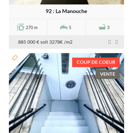
92 : La Manouche
270 m
5
3
885 000 € soit 3278€ /m2
COUP DE COEUR
VENTE