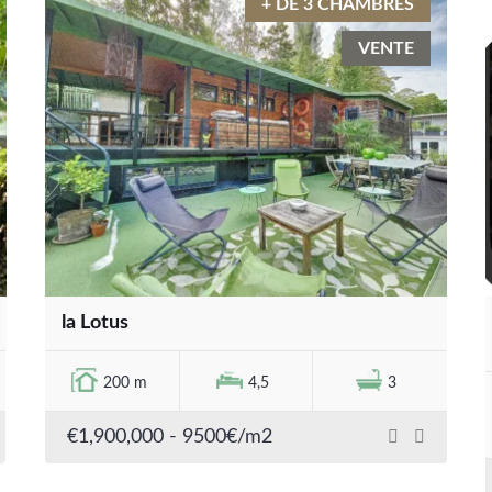
+ DE 3 CHAMBRES
VENTE
la Lotus
200 m
4,5
3
€1,900,000
- 9500€/m2