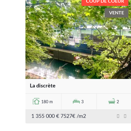
COUP DE COEUR
VENTE
La discrète
180 m
3
2
1 355 000 € 7527€ /m2