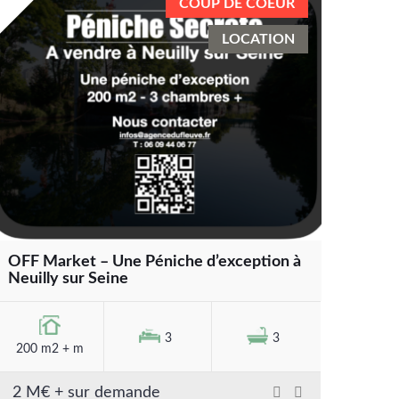
COUP DE COEUR
LOCATION
OFF Market – Une Péniche d’exception à
Neuilly sur Seine
3
3
200 m2 + m
2 M€ + sur demande