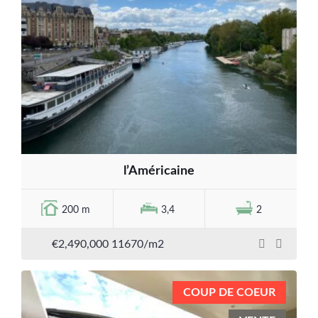
l’Américaine
200 m
3,4
2
€2,490,000
11670/m2
COUP DE COEUR