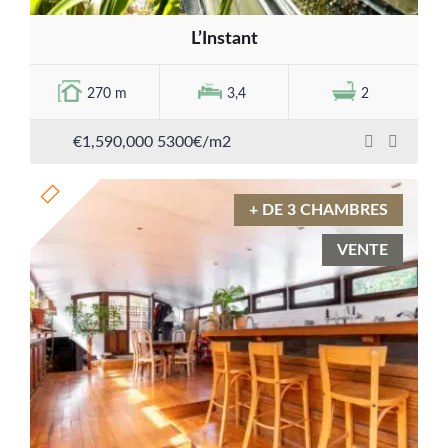
L’Instant
270 m
3,4
2
€1,590,000
5300€/m2
+ DE 3 CHAMBRES
VENTE