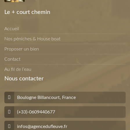
Le + court chemin
Accueil
Nos péniches & House boat
Proposer un bien
Contact
Au fil de l’eau
Nous contacter
Boulogne Billancourt, France
(+33)-0609440677
infos@agencedufleuve.fr