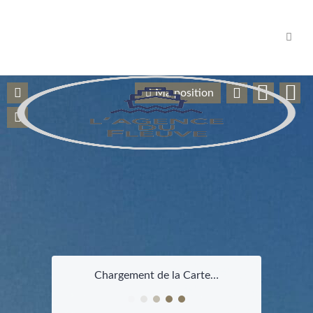
Navig
Ma position
Chargement de la Carte…