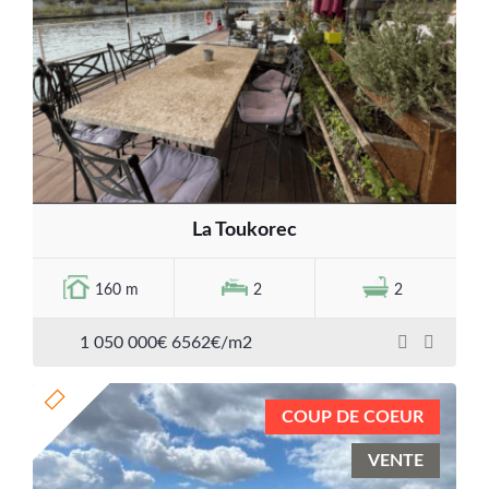
La Toukorec
160 m
2
2
1 050 000€ 6562€/m2
COUP DE COEUR
VENTE