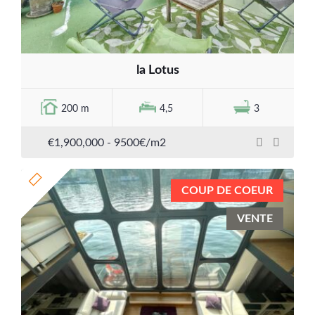
la Lotus
200 m
4,5
3
€1,900,000
- 9500€/m2
COUP DE COEUR
VENTE