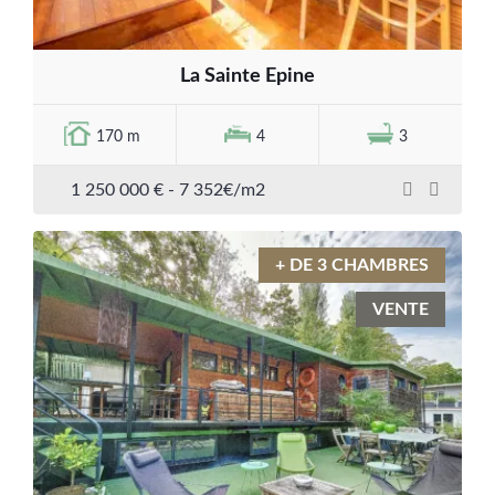
La Sainte Epine
170 m
4
3
1 250 000 € - 7 352€/m2
+ DE 3 CHAMBRES
VENTE