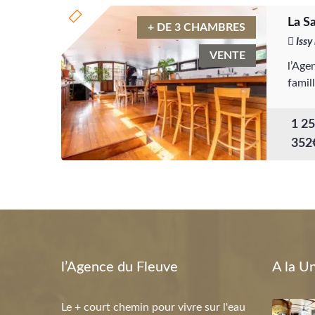
La S
+ DE 3 CHAMBRES
Issy
VENTE
l’Age
famil
1 25
352
l’Agence du Fleuve
A la U
Le + court chemin pour vivre sur l'eau