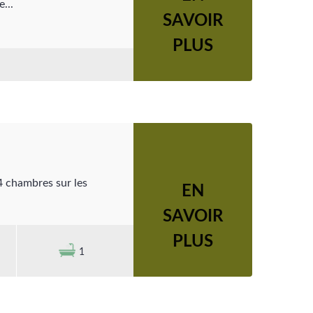
...
SAVOIR
PLUS
 4 chambres sur les
EN
SAVOIR
PLUS
1