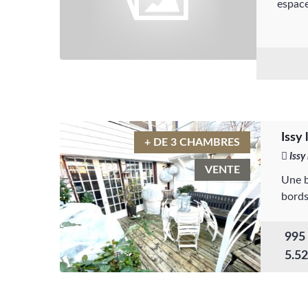
espace
Issy
+ DE 3 CHAMBRES
Issy
VENTE
Une b
bords
995
5.5