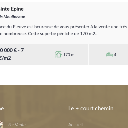
ainte Epine
 ls Moulineaux
nce du Fleuve est heureuse de vous présenter à la vente une très
le nombreuse. Cette superbe péniche de 170 m2...
0 000 € - 7
170 m
4
€/m2
ne
Le + court chemin
For Vente
Accueil