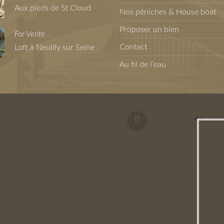
Aux pieds de St Cloud
Nos péniches & House boat
Proposer un bien
For Vente
Contact
Loft à Neuilly sur Seine
Au fil de l’eau