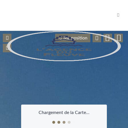
Navig
Ma position
Chargement de la Carte…