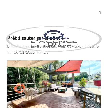
Navig
Prêt à sauter sur le pont ?
Publié dans
Environnement
,
Habitat Fluvial
,
La Seine
Sur
06/11/2025
Par
DS