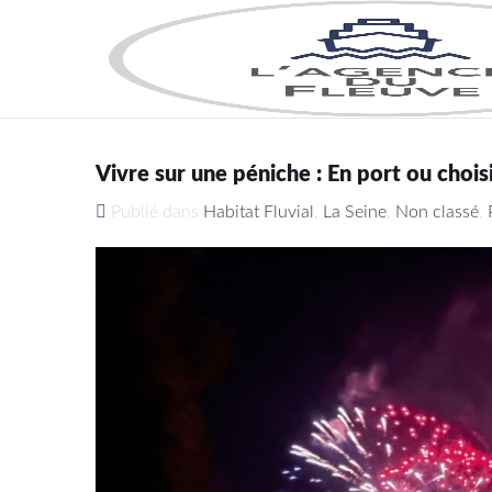
Vivre sur une péniche : En port ou choisi
Publié dans
Habitat Fluvial
,
La Seine
,
Non classé
,