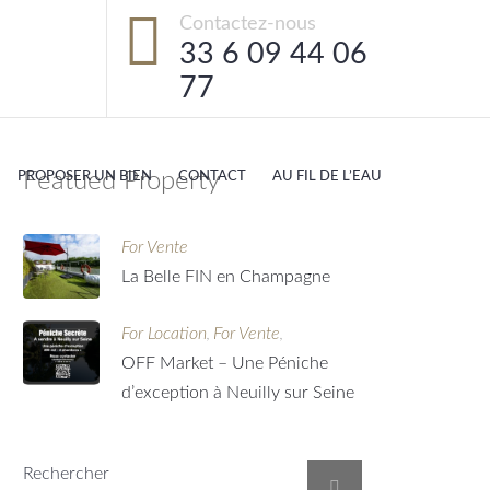
Contactez-nous
33 6 09 44 06
77
Featued Property
PROPOSER UN BIEN
CONTACT
AU FIL DE L’EAU
For Vente
La Belle FIN en Champagne
For Location
For Vente
,
,
OFF Market – Une Péniche
d’exception à Neuilly sur Seine
Rechercher