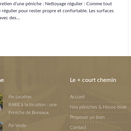
tretien d’une péniche : Nettoyage régulier : Comme tout
régulier pour rester propre et confortable. Les surfaces
 avec des…
ne
Le + court chemin
For Location
Accueil
RARE à la location : une
Nos péniches & House boat
Péniche de Bureaux
Proposer un bien
For Vente
Contact