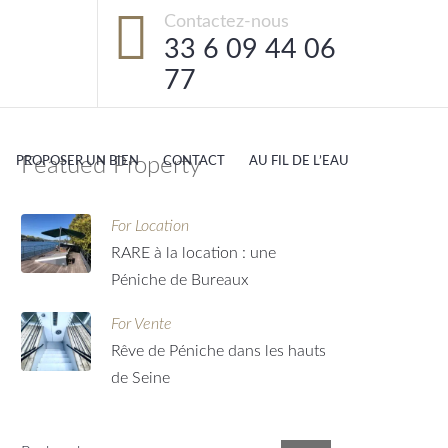
Contactez-nous
33 6 09 44 06
77
Featued Property
PROPOSER UN BIEN
CONTACT
AU FIL DE L’EAU
For Location
RARE à la location : une
Péniche de Bureaux
For Vente
Rêve de Péniche dans les hauts
de Seine