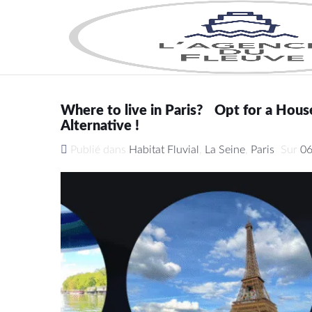
Where to live in Paris? Opt for a Hous
Alternative !
Publié dans
Habitat Fluvial
,
La Seine
,
Paris
Sur
0