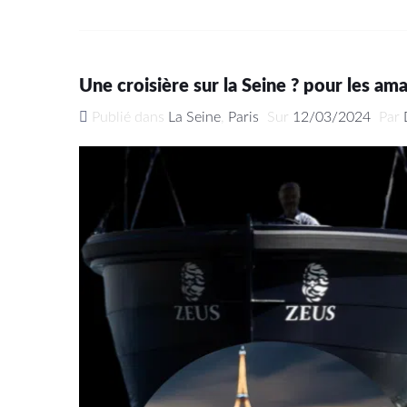
Une croisière sur la Seine ? pour les ama
Publié dans
La Seine
,
Paris
Sur
12/03/2024
Par