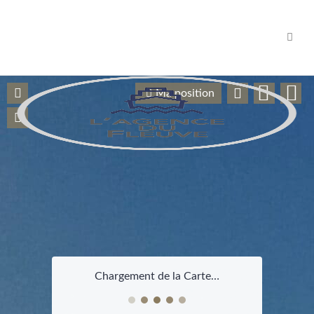
Navig
Ma position
Chargement de la Carte…