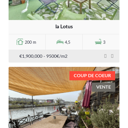
la Lotus
200 m
4,5
3
€1,900,000
- 9500€/m2
COUP DE COEUR
VENTE