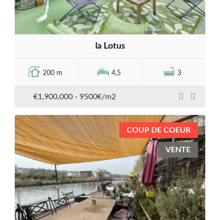
la Lotus
200 m
4,5
3
€1,900,000
- 9500€/m2
COUP DE COEUR
VENTE