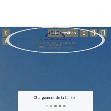
Navig
Ma position
Chargement de la Carte…