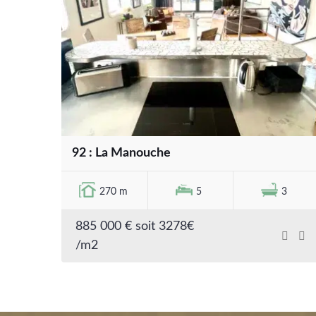
92 : La Manouche
270 m
5
3
885 000 € soit 3278€
/m2