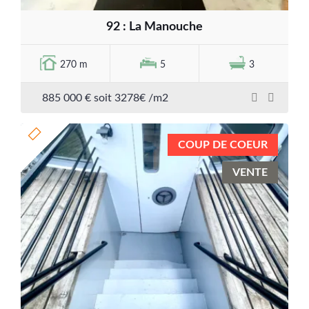
92 : La Manouche
270 m
5
3
885 000 € soit 3278€ /m2
COUP DE COEUR
VENTE