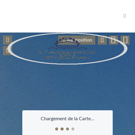
Navig
Ma position
Chargement de la Carte…