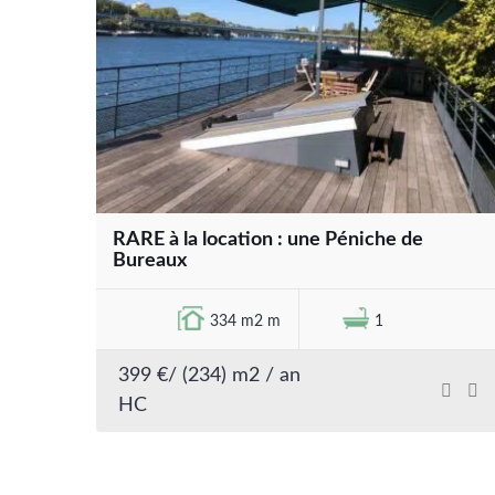
RARE à la location : une Péniche de
Bureaux
334 m2 m
1
399 €/ (234) m2 / an
HC