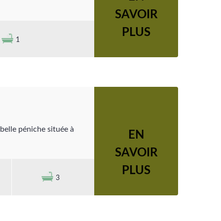
SAVOIR
PLUS
1
belle péniche située à
EN
SAVOIR
PLUS
3