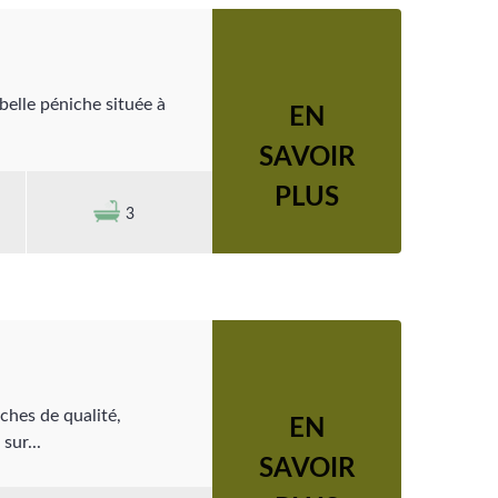
belle péniche située à
EN
SAVOIR
PLUS
3
ches de qualité,
EN
sur...
SAVOIR