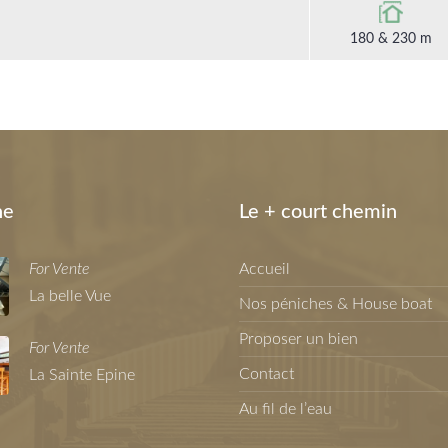
180 & 230 m
ne
Le + court chemin
For Vente
Accueil
La belle Vue
Nos péniches & House boat
Proposer un bien
For Vente
Contact
La Sainte Epine
Au fil de l’eau