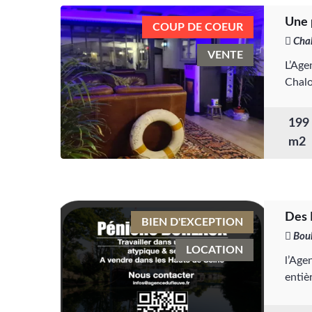
Une 
COUP DE COEUR
Cha
VENTE
L’Age
Chalo
199 
m2
Des 
BIEN D'EXCEPTION
Boul
LOCATION
l’Age
entiè