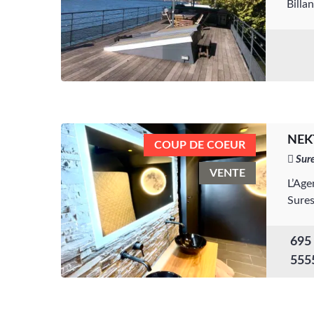
Billa
NEKT
COUP DE COEUR
Sure
VENTE
L’Age
Sures
695 
555