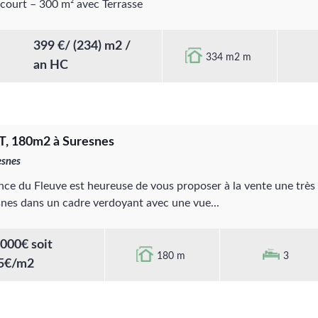
ncourt – 300 m² avec Terrasse
399 €/ (234) m2 /
334 m2 m
an HC
, 180m2 à Suresnes
snes
nce du Fleuve est heureuse de vous proposer à la vente une très 
nes dans un cadre verdoyant avec une vue...
000€ soit
180 m
3
5€/m2