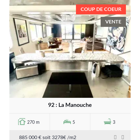
COUP DE COEUR
VENTE
92 : La Manouche
270 m
5
3
885 000 € soit 3278€ /m2