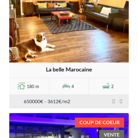
La belle Marocaine
180 m
4
2
650000€ - 3612€/m2
COUP DE COEUR
VENTE