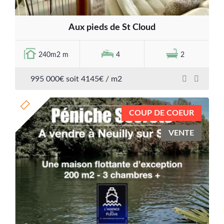
Aux pieds de St Cloud
240m2 m
4
2
995 000€ soit 4145€ / m2
COUP DE COEUR
VENTE