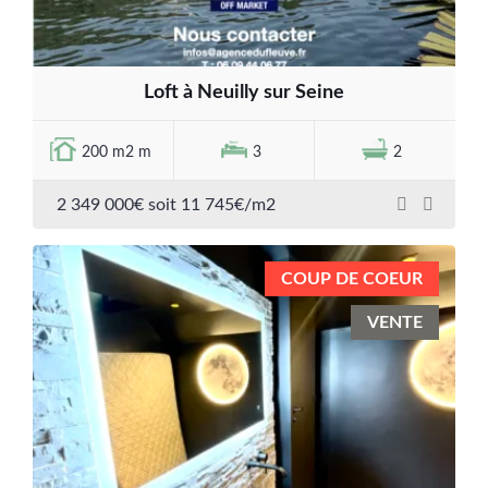
Loft à Neuilly sur Seine
200 m2 m
3
2
2 349 000€ soit 11 745€/m2
COUP DE COEUR
VENTE