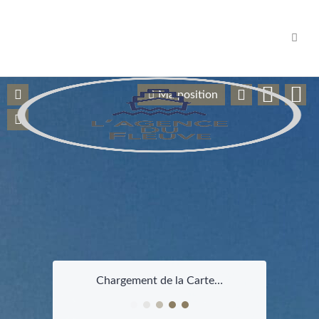
Navig
Ma position
Chargement de la Carte…